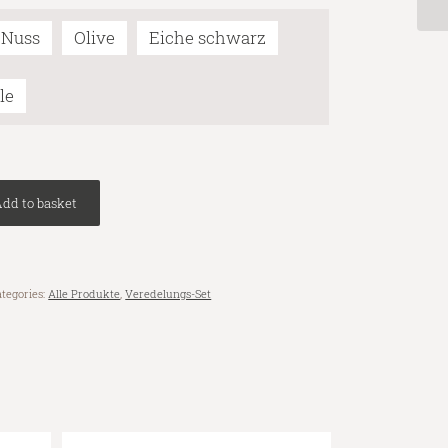
Nuss
Olive
Eiche schwarz
le
dd to basket
tegories:
Alle Produkte
,
Veredelungs-Set