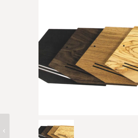
BWT Aquameter mit
LCD-Display 3/8″