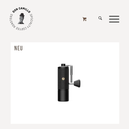
MÜHLEN - HAND
Home
/
Online Shop
/
Mühlen
/
Mühlen - Hand