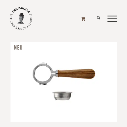
SIEBTRÄGER & ZUBEHÖR
Home
/
Online Shop
/
Zubehör
/
Siebträger & Zubehör