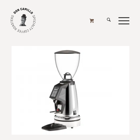
MACAP
Home
/
Online Shop
/
Mühlen
/
Mühlen - Elektrisch
/
Macap