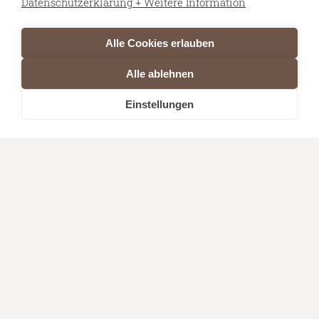
Datenschutzerklärung + Weitere Information
Alle Cookies erlauben
Alle ablehnen
Einstellungen
Unsere Story
Wir verkaufen und warten seit 2005
Kaffeemaschinen und Zubehör. Zum selben
Zeitpunkt begannen wir mit dem Import von
Kaffeebohnen, Maschinen und Zubehör aus
Italien. Wir mussten feststellen, das
Specialty-Coffee in Italien eigentlich nicht zu