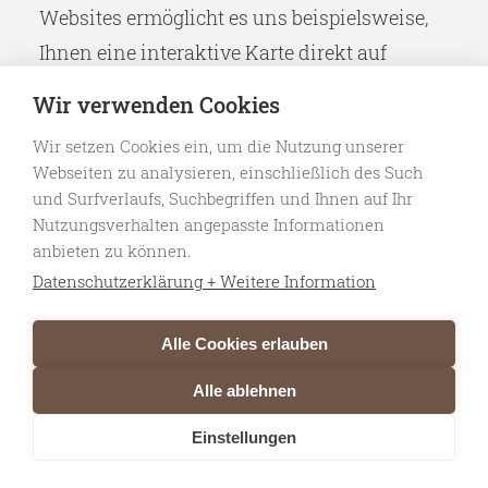
Websites ermöglicht es uns beispielsweise,
Ihnen eine interaktive Karte direkt auf
unserer Seite anzuzeigen, wodurch Sie von
Wir verwenden Cookies
uns publizierte Adresse einfacher
Wir setzen Cookies ein, um die Nutzung unserer
geografisch verorten können.
Webseiten zu analysieren, einschließlich des Such
und Surfverlaufs, Suchbegriffen und Ihnen auf Ihr
Bei der Nutzung von Google Maps ergibt sich,
Nutzungsverhalten angepasste Informationen
dass Google Ihre IP-Adresse kommuniziert
anbieten zu können.
wird. Google kann allenfalls Ihre Daten mit
Datenschutzerklärung + Weitere Information
Ihrem Google-Nutzerkonto verknüpfen,
Alle Cookies erlauben
sofern Sie zu diesem Zeitpunkt eingeloggt
sind. Sollten Sie eine solche Zuordnung zu
Alle ablehnen
Ihrem Benutzerkonto bei Google nicht
Einstellungen
wünschen, haben Sie die Möglichkeit, sich in
Ihrem Google-Konto von der Nutzung von