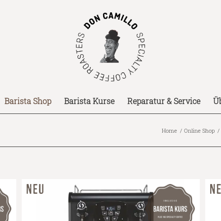
Barista Shop
Barista Kurse
Reparatur & Service
Ü
Home
/
Online Shop
/