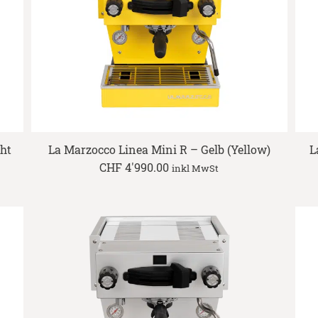
ght
La Marzocco Linea Mini R – Gelb (Yellow)
L
CHF
4'990.00
inkl MwSt