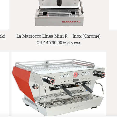
ck)
La Marzocco Linea Mini R – Inox (Chrome)
CHF
4'790.00
inkl MwSt