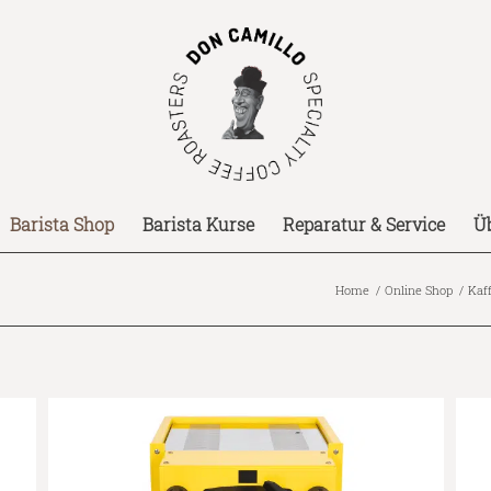
Barista Shop
Barista Kurse
Reparatur & Service
Ü
Home
/
Online Shop
/
Kaf