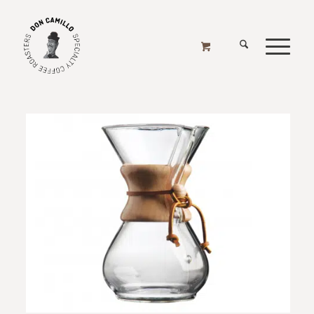
KAFFEEMASCHINEN - HANDGEBRÜHT
Home
/
Online Shop
/
Kaffeemaschinen
/
Kaffeemaschinen - Handgebrüht