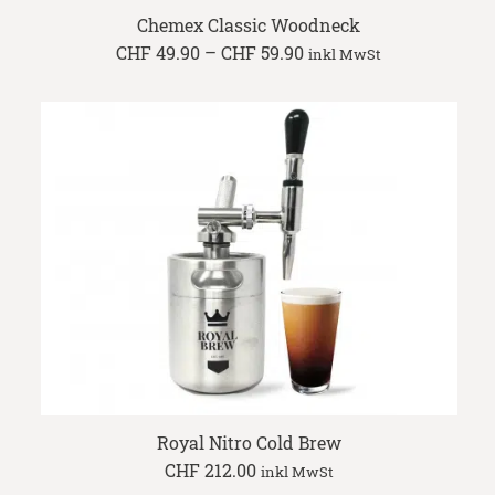
Chemex Classic Woodneck
Price
CHF
49.90
–
CHF
59.90
inkl MwSt
range:
CHF 49.90
through
CHF 59.90
Royal Nitro Cold Brew
CHF
212.00
inkl MwSt