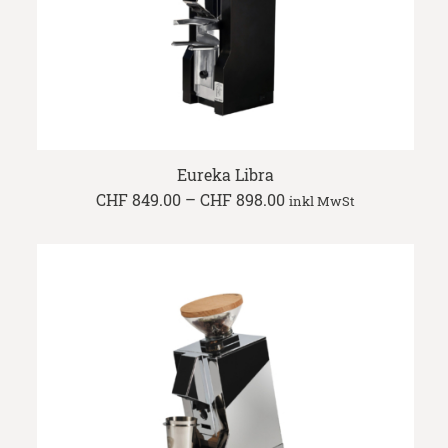
Eureka Libra
Price
CHF
849.00
–
CHF
898.00
inkl MwSt
range:
CHF 849.00
through
CHF 898.00