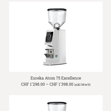
through
CHF 950.00
Eureka Atom 75 Excellence
Price
CHF
1'298.00
–
CHF
1'398.00
inkl MwSt
range:
CHF 1'298.00
through
CHF 1'398.00