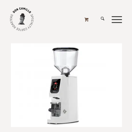
EUREKA
Home
/
Online Shop
/
Mühlen
/
Mühlen - Elektrisch
/
Eureka