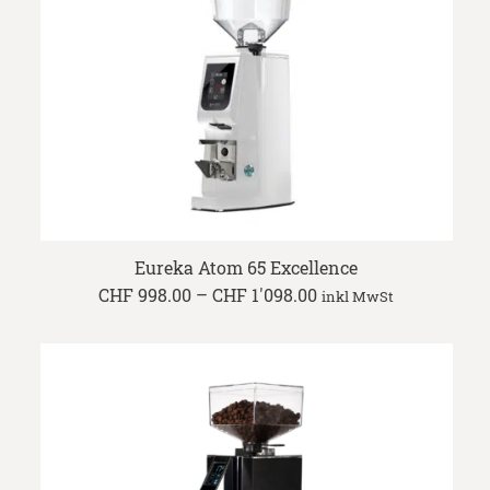
Eureka Atom 65 Excellence
Price
CHF
998.00
–
CHF
1'098.00
inkl MwSt
range:
CHF 998.00
through
CHF 1'098.00