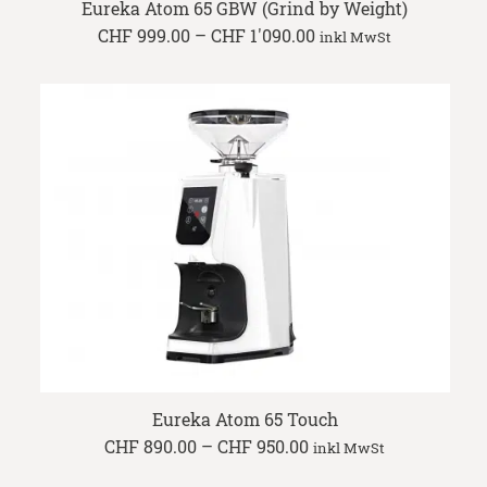
Eureka Atom 65 GBW (Grind by Weight)
Price
CHF
999.00
–
CHF
1'090.00
inkl MwSt
range:
CHF 999.00
through
CHF 1'090.00
Eureka Atom 65 Touch
Price
CHF
890.00
–
CHF
950.00
inkl MwSt
range:
CHF 890.00