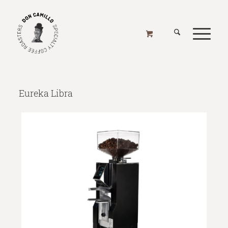
EUREKA LIBRA
Home
/
Online Shop
/
Mühlen
/
Mühlen - Elektrisch
/
Eureka
/
Eureka Libra
Eureka Libra