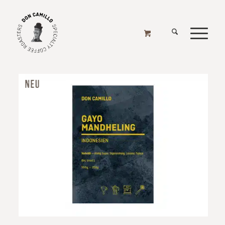
ASIEN
Home
/
Online Shop
/
Kaffee
/
Region
/
Asien