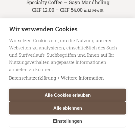
Specialty Coffee — Gayo Mandheling
Price
CHF
12.00
–
CHF
54.00
inkl MwSt
range:
CHF 12.00
through
Wir verwenden Cookies
CHF 54.00
Wir setzen Cookies ein, um die Nutzung unserer
© 2026 Don Camillo — Specialty Coffee Roasters Niederlenz . website by
Webseiten zu analysieren, einschließlich des Such
cd2s.creative
und Surfverlaufs, Suchbegriffen und Ihnen auf Ihr
Nutzungsverhalten angepasste Informationen
anbieten zu können.
Datenschutzerklärung + Weitere Information
Alle Cookies erlauben
Alle ablehnen
Einstellungen