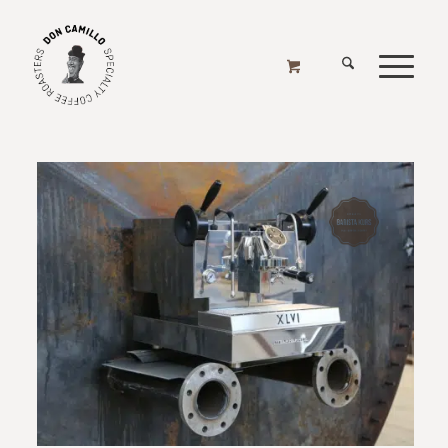
XLVI
Home
/
Online Shop
/
Kaffeemaschinen
/
Kaffeemaschinen - Espresso
/
XLVI