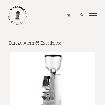
EUREKA ATOM 65 EXCELLENCE
Home
/
Online Shop
/
Mühlen
/
Mühlen - Elektrisch
/
Eureka
/
Eureka Atom 65 Excellence
Eureka Atom 65 Excellence