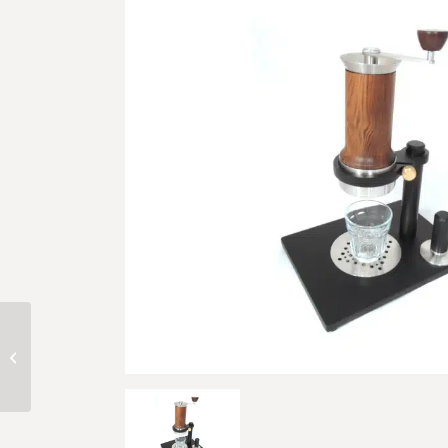
Rocket Mozzafiato
Cronometro-V