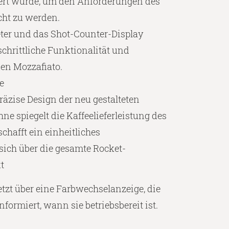
iert wurde, um den Anforderungen des
cht zu werden.
er und das Shot-Counter-Display
schrittliche Funktionalität und
uen Mozzafiato.
e
räzise Design der neu gestalteten
 spiegelt die Kaffeelieferleistung des
chafft ein einheitliches
sich über die gesamte Rocket-
t
etzt über eine Farbwechselanzeige, die
formiert, wann sie betriebsbereit ist.