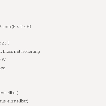
09 mm (B x T x H)
:
2,5 l
/Brass mit Isolierung
0 W
mpe
instellbar)
aus, einstellbar)