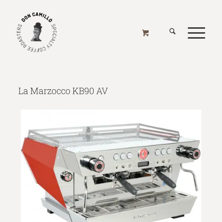
LA MARZOCCO KB90 AV
Home
/
Online Shop
/
Kaffeemaschinen
/
Kaffeemaschinen - Espresso
/
La Marzocco
/
La Marzocco KB90 AV
La Marzocco KB90 AV