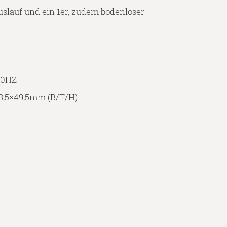
Auslauf und ein 1er, zudem bodenloser
60HZ
3,5×49,5mm (B/T/H)