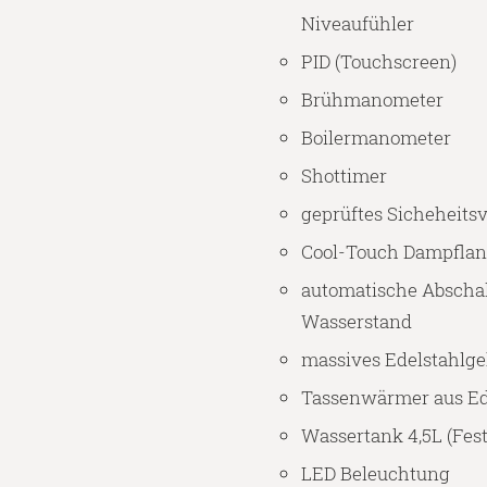
Niveaufühler
PID (Touchscreen)
Brühmanometer
Boilermanometer
Shottimer
geprüftes Sicheheitsv
Cool-Touch Dampfla
automatische Abscha
Wasserstand
massives Edelstahlg
Tassenwärmer aus Ed
Wassertank 4,5L (Fes
LED Beleuchtung