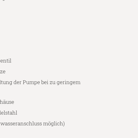
entil
nze
ltung der Pumpe bei zu geringem
ehäuse
elstahl
twasseranschluss möglich)