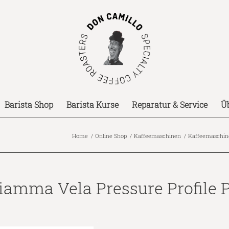
Barista Shop
Barista Kurse
Reparatur & Service
Ü
Home
/
Online Shop
/
Kaffeemaschinen
/
Kaffeemaschine
iamma Vela Pressure Profile 