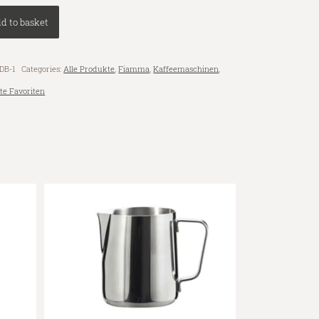
d to basket
DB-1
Categories:
Alle Produkte
,
Fiamma
,
Kaffeemaschinen
,
te Favoriten