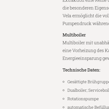
Extraktion eine Reihe
die besonderen Eigens
Vela ermöglicht die vo
Pumpendruck während 
Multiboiler
Multiboiler mit unabhä
eine Vorheizung des Ka
Energieeinsparung gewä
Technische Daten:
Gesättigte Brühgrup
Dualboiler; Serviceboil
Rotationspumpe
automatische Befüllu