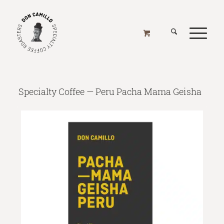
SPECIALTY COFFEE — PERU PACHA MAMA GEISHA
Home
/
Online Shop
/
Kaffee
/
Region
/
Südamerika
/
Specialty Coffee — Peru Pacha Mama Geisha
Specialty Coffee — Peru Pacha Mama Geisha