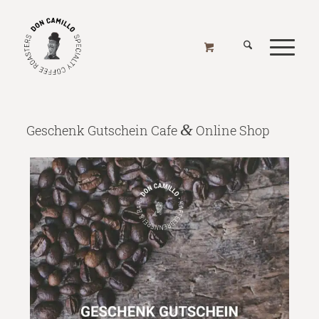
GESCHENK GUTSCHEIN CAFE & ONLINE SHOP
Home
/
Online Shop
/
Alle Produkte
/
Geschenk Gutscheine
/
Geschenk Gutschein Cafe & Online Shop
&
Geschenk Gutschein Cafe
Online Shop