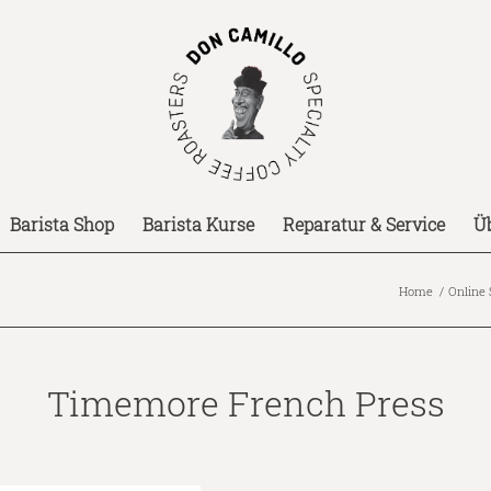
Barista Shop
Barista Kurse
Reparatur & Service
Ü
Home
/
Online
Timemore French Press