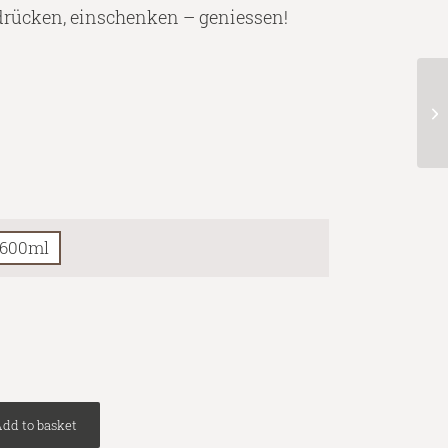
 drücken, einschenken – geniessen!
600ml
dd to basket