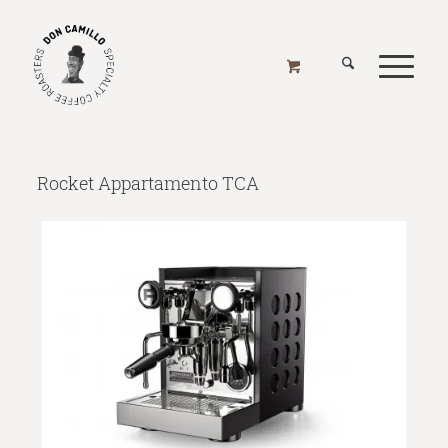
ROCKET APPARTAMENTO TCA
Home
/
Online Shop
/
Kaffeemaschinen
/
Kaffeemaschinen - Espresso
/
Rocket Appartamento TCA
Rocket Appartamento TCA