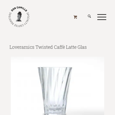
LOVERAMICS TWISTED CAFFÈ LATTE GLAS
Home
/
Online Shop
/
Alle Produkte
/
Geschenk Ideen
/
Loveramics Twisted Caffè Latte Glas
Loveramics Twisted Caffè Latte Glas