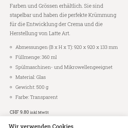
Farben und Grössen erhältlich.
Sie sind
stapelbar und haben die perfekte Krümmung
für die Entwicklung der Crema und die
Herstellung von Latte Art.
Abmessungen (B x H x T): 920 x 920 x 133 mm
Füllmenge: 360 ml
Spülmaschinen- und Mikrowellengeeignet
Material: Glas
Gewicht: 500 g
Farbe: Transparent
CHF
9.80
inkl MwSt
Wir verwenden Cookies
CHF
9.80
inkl MwSt