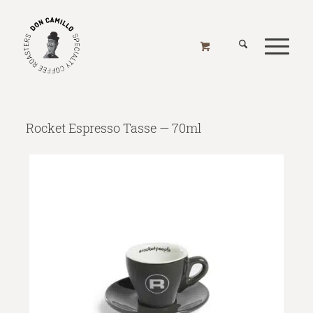
ROCKET ESPRESSO TASSE — 70ML
Home
/
Online Shop
/
Zubehör
/
Tassen & Gläser
/
Rocket Espresso Tasse — 70ml
Rocket Espresso Tasse — 70ml