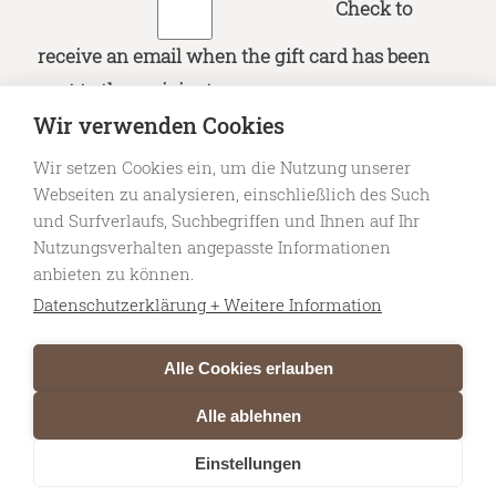
Check to
receive an email when the gift card has been
sent to the recipient
Wir verwenden Cookies
Add to basket
Wir setzen Cookies ein, um die Nutzung unserer
Webseiten zu analysieren, einschließlich des Such
und Surfverlaufs, Suchbegriffen und Ihnen auf Ihr
Nutzungsverhalten angepasste Informationen
SKU:
DC-GS-Latte-Art-Anfaenger-Kurs
Categories:
Alle Produkte
,
anbieten zu können.
Geschenk Gutscheine
,
Geschenk Ideen
Datenschutzerklärung + Weitere Information
Alle Cookies erlauben
Alle ablehnen
Einstellungen
© 2026 Don Camillo — Specialty Coffee Roasters Niederlenz . website by
cd2s.creative