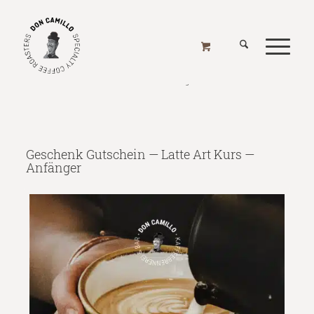
GESCHENK GUTSCHEIN LATTE ART KURS —
ANFÄNGER
Home
/
Online Shop
/
Alle Produkte
/
Geschenk Gutscheine
/
Geschenk Gutschein Latte Art Kurs — Anfänger
Geschenk Gutschein — Latte Art Kurs —
Anfänger