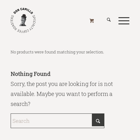
FIAMMA
Home
/
Online Shop
/
Gastro Shop
/
Gastromaschinen
/
Fiamma
No products were found matching your selection.
Nothing Found
Sorry, the post you are looking for is not
available. Maybe you want to perform a
search?