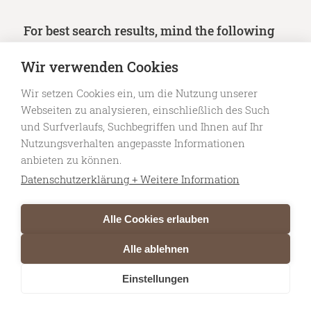
For best search results, mind the following
suggestions:
Wir verwenden Cookies
Always double check your spelling.
Wir setzen Cookies ein, um die Nutzung unserer
Try similar keywords, for example: tablet
Webseiten zu analysieren, einschließlich des Such
und Surfverlaufs, Suchbegriffen und Ihnen auf Ihr
instead of laptop.
Nutzungsverhalten angepasste Informationen
Try using more than one keyword.
anbieten zu können.
Datenschutzerklärung + Weitere Information
Alle Cookies erlauben
Alle ablehnen
© 2026 Don Camillo — Specialty Coffee Roasters Niederlenz . website by
cd2s.creative
Einstellungen